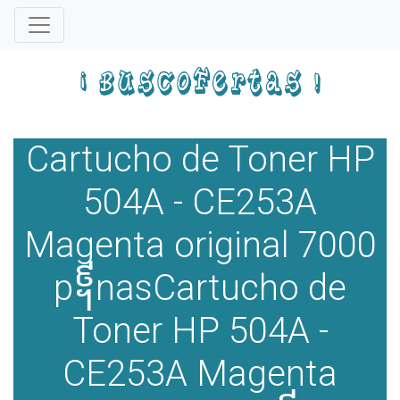
Cartucho de Toner HP
504A - CE253A
Magenta original 7000
p᧩nasCartucho de
Toner HP 504A -
CE253A Magenta